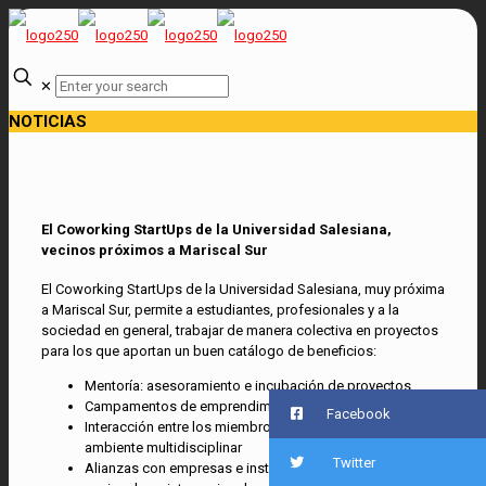
✕
NOTICIAS
El Coworking StartUps de la Universidad Salesiana,
vecinos próximos a Mariscal Sur
El Coworking StartUps de la Universidad Salesiana, muy próxima
a Mariscal Sur, permite a estudiantes, profesionales y a la
sociedad en general, trabajar de manera colectiva en proyectos
para los que aportan un buen catálogo de beneficios:
Mentoría: asesoramiento e incubación de proyectos
Campamentos de emprendimiento, talleres y charlas
Facebook
Interacción entre los miembros del ecosistema en un
ambiente multidisciplinar
Twitter
Alianzas con empresas e instituciones locales,