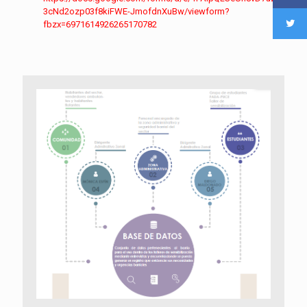
3cNd2ozp03f8kiFWE-JmofdnXuBw/viewform?
fbzx=6971614926265170782