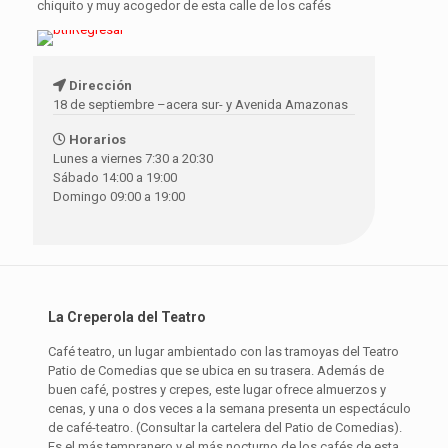
chiquito y muy acogedor de esta calle de los cafés
Dirección
18 de septiembre –acera sur- y Avenida Amazonas
Horarios
Lunes a viernes 7:30 a 20:30
Sábado 14:00 a 19:00
Domingo 09:00 a 19:00
La Creperola del Teatro
Café teatro, un lugar ambientado con las tramoyas del Teatro
Patio de Comedias que se ubica en su trasera. Además de
buen café, postres y crepes, este lugar ofrece almuerzos y
cenas, y una o dos veces a la semana presenta un espectáculo
de café-teatro. (Consultar la cartelera del Patio de Comedias).
Es el más tempranero y el más nocturno de los cafés de esta