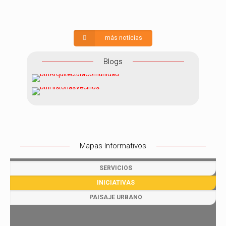
de
EUDAC
más noticias
Blogs
Mapas Informativos
SERVICIOS
INICIATIVAS
PAISAJE URBANO