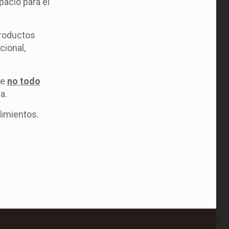
pacio para el
productos
cional,
de
no todo
a.
dimientos.