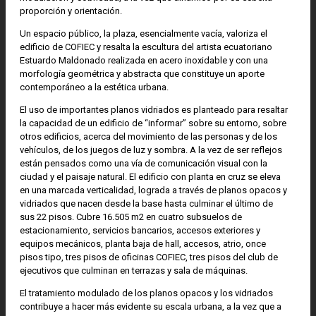
proporción y orientación.
Un espacio público, la plaza, esencialmente vacía, valoriza el
edificio de COFIEC y resalta la escultura del artista ecuatoriano
Estuardo Maldonado realizada en acero inoxidable y con una
morfología geométrica y abstracta que constituye un aporte
contemporáneo a la estética urbana.
El uso de importantes planos vidriados es planteado para resaltar
la capacidad de un edificio de “informar” sobre su entorno, sobre
otros edificios, acerca del movimiento de las personas y de los
vehículos, de los juegos de luz y sombra. A la vez de ser reflejos
están pensados como una vía de comunicación visual con la
ciudad y el paisaje natural. El edificio con planta en cruz se eleva
en una marcada verticalidad, lograda a través de planos opacos y
vidriados que nacen desde la base hasta culminar el último de
sus 22 pisos. Cubre 16.505 m2 en cuatro subsuelos de
estacionamiento, servicios bancarios, accesos exteriores y
equipos mecánicos, planta baja de hall, accesos, atrio, once
pisos tipo, tres pisos de oficinas COFIEC, tres pisos del club de
ejecutivos que culminan en terrazas y sala de máquinas.
El tratamiento modulado de los planos opacos y los vidriados
contribuye a hacer más evidente su escala urbana, a la vez que a